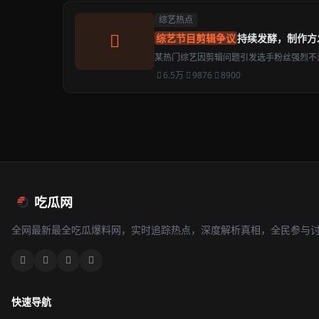
综艺热点
综艺节目剪辑争议
持续发酵，制作方
某热门综艺因剪辑问题引发选手粉丝强烈不
6.5万
9876
8900
吃瓜网
全网最新最全吃瓜爆料网，实时追踪热点，深度解析真相，全民参与
快速导航