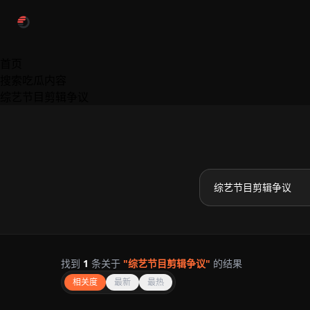
跳过导航
首页
搜索吃瓜内容
综艺节目剪辑争议
找到
1
条关于
"综艺节目剪辑争议"
的结果
相关度
最新
最热