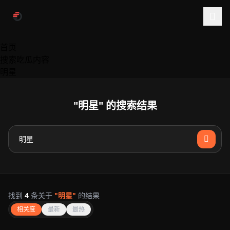
跳过导航
首页
搜索吃瓜内容
明星
"明星" 的搜索结果
找到
4
条关于
"明星"
的结果
相关度
最新
最热