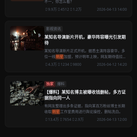
不一，你怎么看？
9.9万
4512
1.2万
2026-04-13 14:00
影视资讯
某知名导演新片开机，豪华阵容曝光引发期
待
某知名导演新片正式开机，据悉主演阵容豪华，多
位一线
明星
加盟，预计明年上映，网友期待值拉
满。
4.3万
1234
9800
2026-04-12 14:20
独家
爆料
【爆料】某知名博主被曝收钱删帖，多方证
据指向同一人
有网友整理出多条证据，指向某百万粉丝博主长期
收取
明星
工作室费用进行舆论操控，删帖洗白。
13.4万
7654
2.9万
2026-04-13 12:00