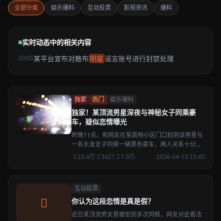
全部分类
娱乐爆料
互动投票
影视资讯
爆料
实时动态中的相关内容
20:05
某平台宣布对散布
明星
谣言账号进行封禁处理
独家
热门
娱乐爆料
独家！某顶流男星深夜与神秘女子同乘豪
车，疑似恋情曝光
昨晚11点，有网友在某高档小区门口拍到该男星与
一名长发女子同乘一辆黑色豪车，两人关系十分亲
密，目前该男星工作室尚未回应。
23.4万
3421
1.9万
2026-04-13 23:45
互动投票
你认为这段恋情是真是假？
近日某顶流男女星被拍到多次同框，网友对此看法