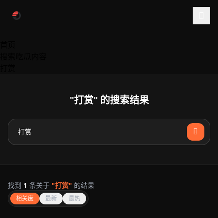
跳过导航
首页
搜索吃瓜内容
打赏
"打赏" 的搜索结果
找到
1
条关于
"打赏"
的结果
相关度
最新
最热