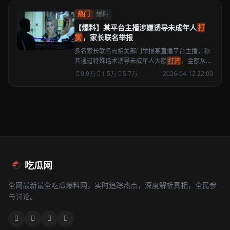
热门
爆料
【爆料】某平台主播涉嫌诱导未成年人
打
赏
，家长联名举报
多名家长联名向相关部门举报某直播平台主播，称
其通过特殊话术诱导未成年人大额
打赏
，金额从数
千到数万不等。
9.9万
1.5万
5.7万
2026-04-12 22:00
吃瓜网
全网最新最全吃瓜爆料网，实时追踪热点，深度解析真相，全民参
与讨论。