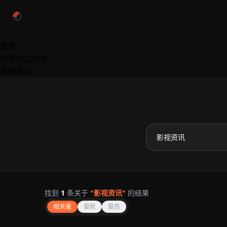
跳过导航
首页
搜索吃瓜内容
影视资讯
找到
1
条关于
"影视资讯"
的结果
相关度
最新
最热