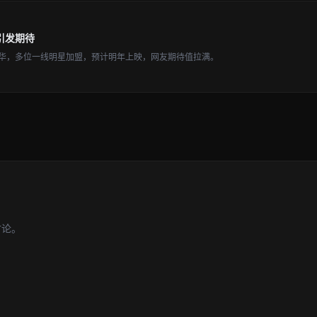
引发期待
华，多位一线明星加盟，预计明年上映，网友期待值拉满。
讨论。