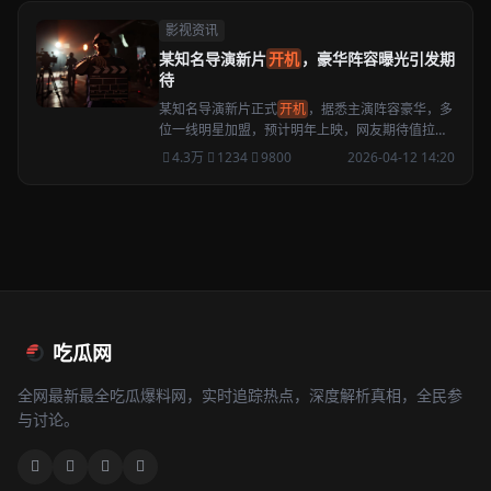
影视资讯
某知名导演新片
开机
，豪华阵容曝光引发期
待
某知名导演新片正式
开机
，据悉主演阵容豪华，多
位一线明星加盟，预计明年上映，网友期待值拉
满。
4.3万
1234
9800
2026-04-12 14:20
吃瓜网
全网最新最全吃瓜爆料网，实时追踪热点，深度解析真相，全民参
与讨论。