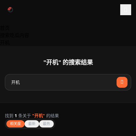
跳过导航
首页
搜索吃瓜内容
开机
"开机" 的搜索结果
找到
1
条关于
"开机"
的结果
相关度
最新
最热