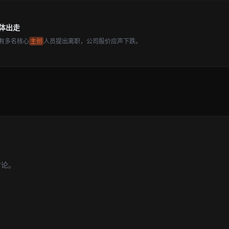
体出走
有多名核心
主创
人员提出离职，公司股价应声下跌。
讨论。