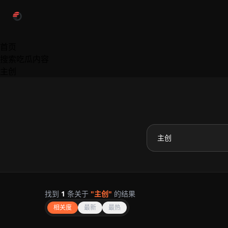
跳过导航
首页
搜索吃瓜内容
主创
找到
1
条关于
"主创"
的结果
相关度
最新
最热